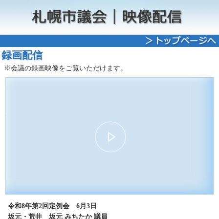
録画配信
※会議の録画映像をご覧いただけます。
00:00
03:52
30
15
15
30
令和8年第2回定例会 6月3日
坂元・荒井 坂元 みちたか 議員