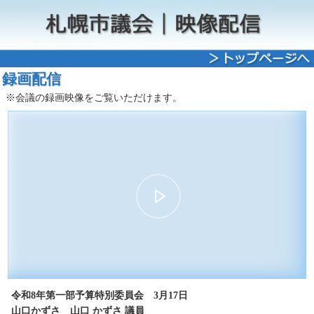
録画配信
※会議の録画映像をご覧いただけます。
00:00
08:52
30
15
15
30
令和8年第一部予算特別委員会 3月17日
山口かずさ 山口 かずさ 議員