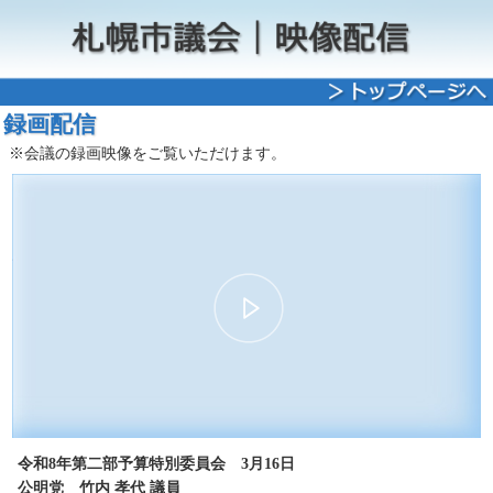
録画配信
※会議の録画映像をご覧いただけます。
00:00
10:10
30
15
15
30
令和8年第二部予算特別委員会 3月16日
公明党 竹内 孝代 議員