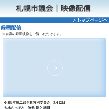
録画配信
※会議の録画映像をご覧いただけます。
00:00
11:04
30
15
15
30
令和8年第二部予算特別委員会 3月12日
大地さっぽろ 脇元 繁之 議員