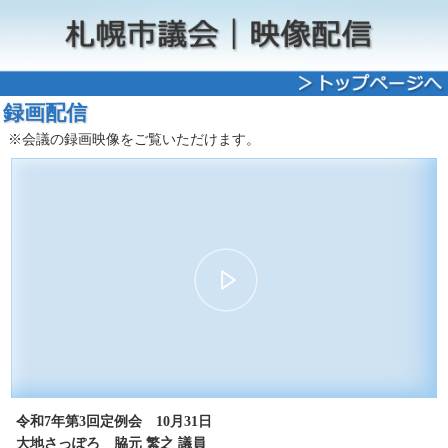
録画配信
※会議の録画映像をご覧いただけます。
00:00
13:17
30
15
15
30
令和7年第3回定例会 10月31日
大地さっぽろ 脇元 繁之 議員