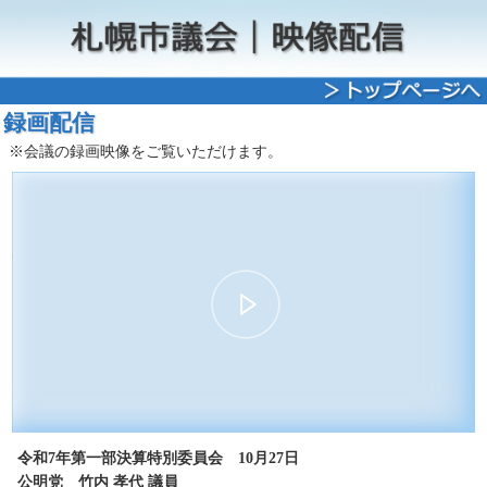
録画配信
※会議の録画映像をご覧いただけます。
00:00
12:42
30
15
15
30
令和7年第一部決算特別委員会 10月27日
公明党 竹内 孝代 議員