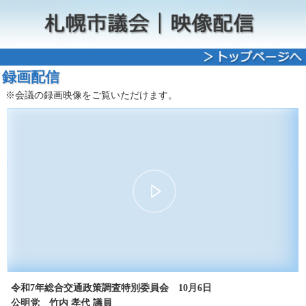
録画配信
※会議の録画映像をご覧いただけます。
00:00
11:04
30
15
15
30
令和7年総合交通政策調査特別委員会 10月6日
公明党 竹内 孝代 議員