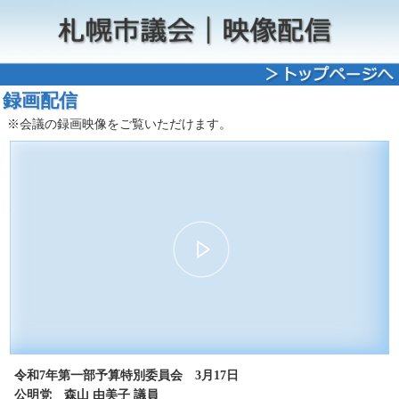
録画配信
※会議の録画映像をご覧いただけます。
00:00
13:31
30
15
15
30
令和7年第一部予算特別委員会 3月17日
公明党 森山 由美子 議員