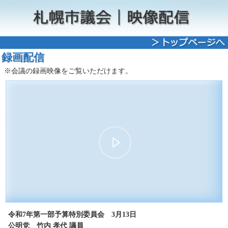
録画配信
※会議の録画映像をご覧いただけます。
00:00
13:10
30
15
15
30
令和7年第一部予算特別委員会 3月13日
公明党 竹内 孝代 議員