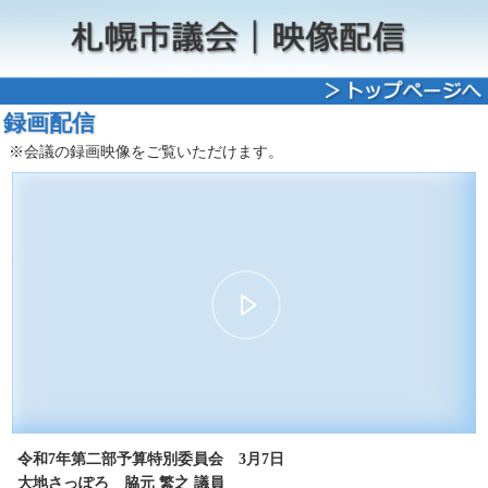
録画配信
※会議の録画映像をご覧いただけます。
00:00
13:52
30
15
15
30
令和7年第二部予算特別委員会 3月7日
大地さっぽろ 脇元 繁之 議員