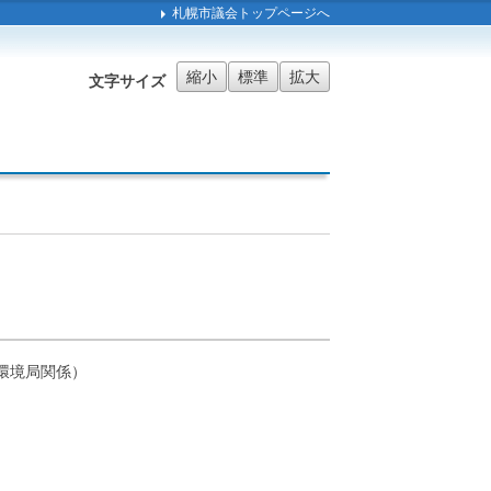
札幌市議会トップページへ
縮小
標準
拡大
文字サイズ
環境局関係）