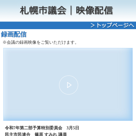
録画配信
※会議の録画映像をご覧いただけます。
00:00
10:17
30
15
15
30
令和7年第二部予算特別委員会 3月5日
民主市民連合 篠原 すみれ 議員