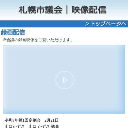
録画配信
※会議の録画映像をご覧いただけます。
00:00
22:25
30
15
15
30
令和7年第1回定例会 2月21日
山口かずさ 山口 かずさ 議員