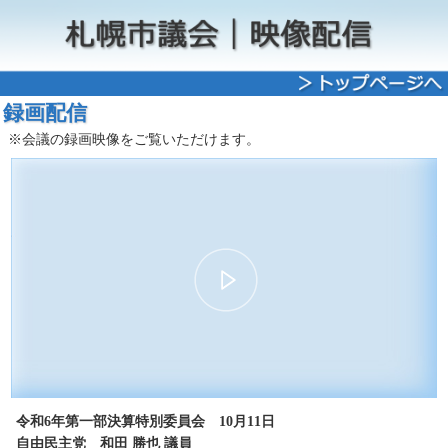
録画配信
※会議の録画映像をご覧いただけます。
00:00
06:01
30
15
15
30
令和6年第一部決算特別委員会 10月11日
自由民主党 和田 勝也 議員