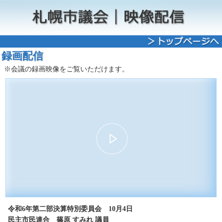
録画配信
※会議の録画映像をご覧いただけます。
00:00
16:53
30
15
15
30
令和6年第二部決算特別委員会 10月4日
民主市民連合 篠原 すみれ 議員